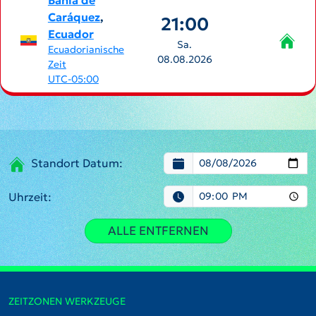
Bahía de
Caráquez
,
21:00
Ecuador
Sa.
Ecuadorianische
08.08.2026
Zeit
UTC-05:00
Standort Datum:
Uhrzeit:
ALLE ENTFERNEN
ZEITZONEN WERKZEUGE