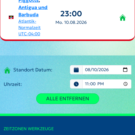
Piggotts
,
Antigua und
23:00
Barbuda
Atlantik-
Mo. 10.08.2026
Normalzeit
UTC-04:00
Standort Datum:
Uhrzeit:
ALLE ENTFERNEN
ZEITZONEN WERKZEUGE